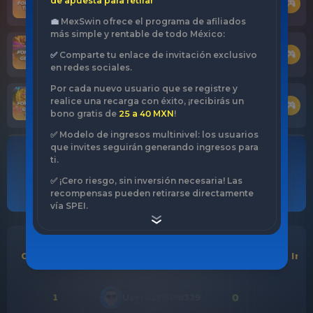
de apuesta para retirar
FORTUNE TIGER
💼
MexSwin ofrece el programa de afiliados
más simple y rentable de todo México:
PRIMA:
$ 20.00
✅
Comparte tu enlace de invitación exclusivo
FORTUNE GEMS 2
en redes sociales.
Por cada nuevo usuario que se registre y
PRIMA:
$ 10.00
realice una recarga con éxito, ¡recibirás un
FORTUNE GEMS
bono gratis de
25 a 40 MXN
!
✅ Modelo de ingresos multinivel: los usuarios
PRIMA:
$ 20.00
que invites seguirán generando ingresos para
ti.
FORTUNE GEMS
✅ ¡Cero riesgo, sin inversión necesaria! Las
Ganar Hoy
Bote de la suerte
PRIMA:
$ 17.40
recompensas pueden retirarse directamente
vía SPEI.
SUPER ACE
📈 Más de
100,000
usuarios ya se han unido
con éxito al programa de afiliados de MexSwin
PRIMA:
$ 25.70
y se han convertido en agentes oficiales.
Clasificación
Jugador
Victorias
Los Ing
SUPER ACE
💰 ¡Los agentes ganan en promedio entre
10,000 y 50,000 MXN
por semana!
PRIMA:
$ 16.95
0
$
1
User0199098329
🔥 ¡Actúa ahora! ¡Tú podrías ser el próximo