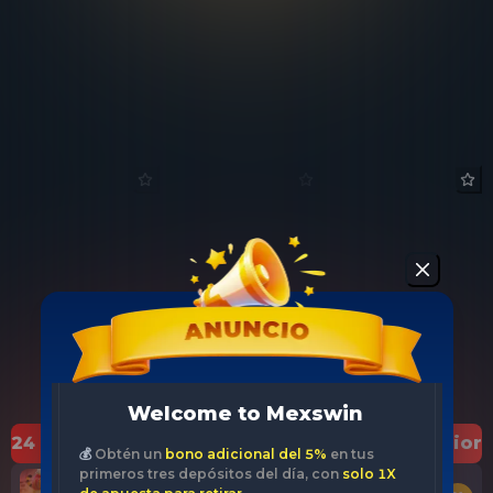
PRIMA:
$ 5.00
FORTUNE GEMS 2
PRIMA:
$ 12.25
SUPER ACE
Carga Más
PRIMA:
$ 24.00
Welcome to Mexswin
FORTUNE GEMS
24 Horas
Premio Superior
💰
Obtén un
bono adicional del 5%
en tus
PRIMA:
$ 160.00
primeros tres depósitos del día, con
solo 1X